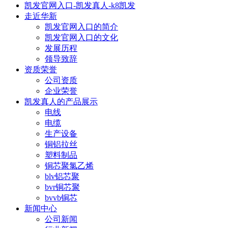
凯发官网入口-凯发真人-k8凯发
走近华新
凯发官网入口的简介
凯发官网入口的文化
发展历程
领导致辞
资质荣誉
公司资质
企业荣誉
凯发真人的产品展示
电线
电缆
生产设备
铜铝拉丝
塑料制品
铜芯聚氯乙烯
blv铝芯聚
bvr铜芯聚
bvvb铜芯
新闻中心
公司新闻