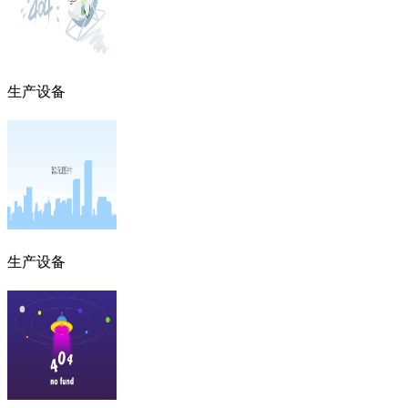
生产设备
生产设备