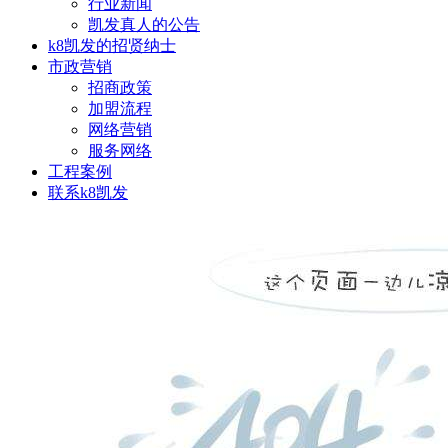
行业新闻
凯发真人的公告
k8凯发的招贤纳士
市政营销
招商政策
加盟流程
网络营销
服务网络
工程案例
联系k8凯发