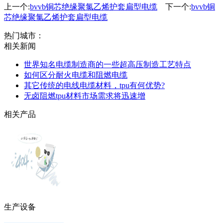
上一个:
bvvb铜芯绝缘聚氯乙烯护套扁型电缆
下一个:
bvvb铜
芯绝缘聚氯乙烯护套扁型电缆
热门城市：
相关新闻
世界知名电缆制造商的一些超高压制造工艺特点
如何区分耐火电缆和阻燃电缆
其它传统的电线电缆材料，tpu有何优势?
无卤阻燃tpu材料市场需求将迅速增
相关产品
生产设备