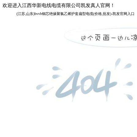
欢迎进入江西华新电线电缆有限公司凯发真人官网！
(江苏,山东)bvvb铜芯绝缘聚氯乙烯护套扁型电缆(价格,批发)-凯发官网入口