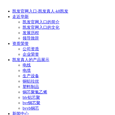
凯发官网入口-凯发真人-k8凯发
走近华新
凯发官网入口的简介
凯发官网入口的文化
发展历程
领导致辞
资质荣誉
公司资质
企业荣誉
凯发真人的产品展示
电线
电缆
生产设备
铜铝拉丝
塑料制品
铜芯聚氯乙烯
blv铝芯聚
bvr铜芯聚
bvvb铜芯
新闻中心