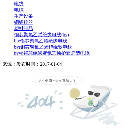
电线
电缆
生产设备
铜铝拉丝
塑料制品
铜芯聚氯乙烯绝缘电线(bv)
blv铝芯聚氯乙烯绝缘电线
bvr铜芯聚氯乙烯绝缘软电线
bvvb铜芯绝缘聚氯乙烯护套扁型电缆
来源：发布时间：2017-01-04