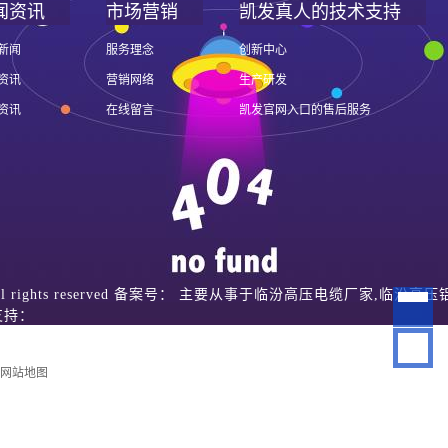
闻资讯
市场营销
凯发真人的技术支持
新闻
服务理念
创新中心
资讯
营销网络
生产研发
资讯
在线留言
凯发官网入口的售后服务
ights reserved 备案号： 主要从事于
临汾高压电缆厂家
,
临汾高压
支持：
网站地图