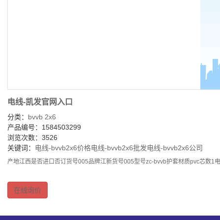
电线-凯发官网入口
分类：
bvvb 2x6
产品编号：1584503299
浏览次数：3526
关键词：
电线-bvvb2x6价格
电线-bvvb2x6批发
电线-bvvb2x6公司
产地江西是否进口否订货号005品牌江新货号005型号zc-bvvb护套材质pvc芯数1电
在线询价