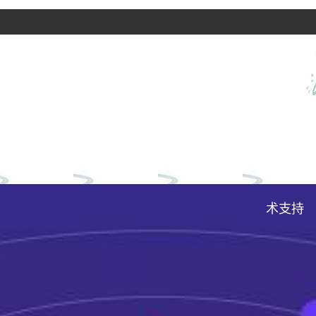
新闻资讯
市场营销
工程案例
凯发真人的
术支持
kv
缆