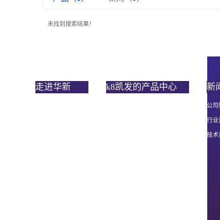
未找到搜索结果！
走进华新
k8凯发的产品中心
新
凯发官网入口的简介
电线
公司
领导致辞
低压电缆0.6/1kv
行业
凯发官网入口的文化
高压电缆8.7/15kv
技术
资质荣誉
矿物质绝缘电缆
视频中心
生产环境