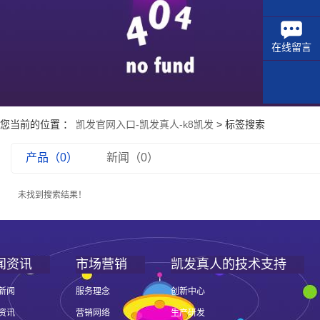
在线留言
您当前的位置 ：
凯发官网入口-凯发真人-k8凯发
> 标签搜索
产品（0）
新闻（0）
未找到搜索结果！
闻资讯
市场营销
凯发真人的技术支持
新闻
服务理念
创新中心
资讯
营销网络
生产研发