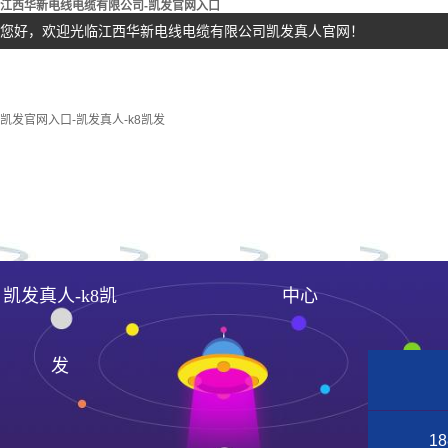
江西华新电线电缆有限公司-凯发官网入口
您好，欢迎光临江西华新电线电缆有限公司凯发真人官网！
凯发官网入口-凯发真人-k8凯发
凯发官网入口-
走进华新
k8凯发的产品
新闻资
凯发真人-k8凯
中心
kv
发
缆
18